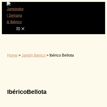
Ir
al
contenido
Home
>
Jamón Ibérico
>
Ibérico Bellota
Ibérico
Bellota