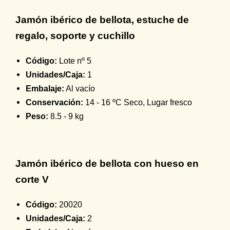
Jamón ibérico de bellota, estuche de
regalo, soporte y cuchillo
Código:
Lote nº 5
Unidades/Caja:
1
Embalaje:
Al vacío
Conservación:
14 - 16 ºC Seco, Lugar fresco
Peso:
8.5 - 9 kg
Jamón ibérico de bellota con hueso en
corte V
Código:
20020
Unidades/Caja:
2