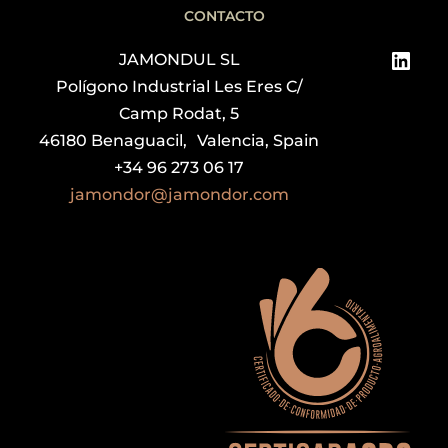
CONTACTO
Link
JAMONDUL SL
Polígono Industrial Les Eres C/
Camp Rodat, 5
46180 Benaguacil, Valencia, Spain
+34 96 273 06 17
jamondor@jamondor.com