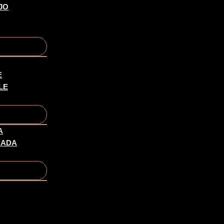
JO
E
LE
A
EADA